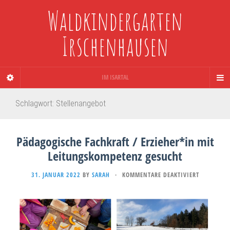
Waldkindergarten
Irschenhausen
IM ISARTAL
Schlagwort:
Stellenangebot
Pädagogische Fachkraft / Erzieher*in mit
Leitungskompetenz gesucht
FÜR
31. JANUAR 2022
BY
SARAH
·
KOMMENTARE DEAKTIVIERT
PÄDAGOGI
FACHKRAFT
/
ERZIEHER*
MIT