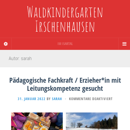
Waldkindergarten
Irschenhausen
IM ISARTAL
Autor:
sarah
Pädagogische Fachkraft / Erzieher*in mit
Leitungskompetenz gesucht
FÜR
31. JANUAR 2022
BY
SARAH
·
KOMMENTARE DEAKTIVIERT
PÄDAGOGI
FACHKRAFT
/
ERZIEHER*
MIT